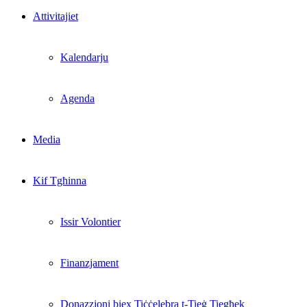
Attivitajiet
Kalendarju
Agenda
Media
Kif Tgħinna
Issir Volontier
Finanzjament
Donazzjoni biex Tiċċelebra t-Tieġ Tiegħek