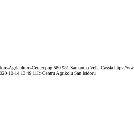
dore-Agriculture-Center.png
580
981
Samantha Vella Cassia
https://w
020-10-14 13:49:11
Iċ-Ċentru Agrikolu San Isidoru