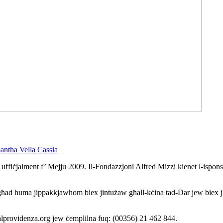
antha Vella Cassia
fiċjalment f’ Mejju 2009. Il-Fondazzjoni Alfred Mizzi kienet l-isponsor 
agħad huma jippakkjawhom biex jintużaw għall-kċina tad-Dar jew biex j
talprovidenza.org jew ċemplilna fuq: (00356) 21 462 844.