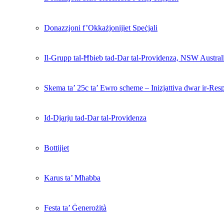
Donazzjoni f’Okkażjonijiet Speċjali
Il-Grupp tal-Ħbieb tad-Dar tal-Providenza, NSW Austral
Skema ta’ 25c ta’ Ewro scheme – Inizjattiva dwar ir-Resp
Id-Djarju tad-Dar tal-Providenza
Bottijiet
Karus ta’ Mħabba
Festa ta’ Ġenerożità