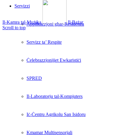
Servizzi
Il-Kamra tal-Mużika
Il-Bażar
Applikazzjoni għar-Residenza
Scroll to top
Servizz ta’ Respite
Ċelebrazzjonijiet Ewkaristiċi
SPRED
Il-Laboratorju tal-Kompjuters
Iċ-Ċentru Agrikolu San Isidoru
Kmamar Multisensorjali