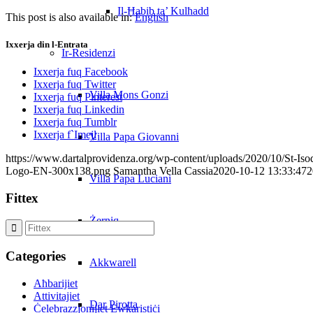
Il-Ħabib ta’ Kulħadd
This post is also available in:
English
Ixxerja din l-Entrata
Ir-Residenzi
Ixxerja fuq Facebook
Ixxerja fuq Twitter
Villa Mons Gonzi
Ixxerja fuq Pinterest
Ixxerja fuq Linkedin
Ixxerja fuq Tumblr
Ixxerja f`Imejl
Villa Papa Giovanni
https://www.dartalprovidenza.org/wp-content/uploads/2020/10/St-Iso
Logo-EN-300x138.png
Samantha Vella Cassia
2020-10-12 13:33:47
2
Villa Papa Luciani
Fittex
Żerniq
Categories
Akkwarell
Aħbarijiet
Attivitajiet
Dar Pirotta
Ċelebrazzjonijiet Ewkaristiċi