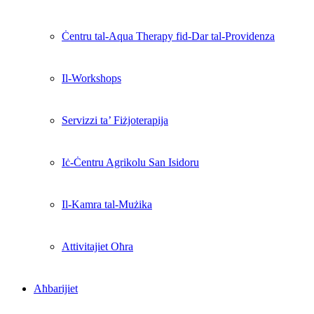
Ċentru tal-Aqua Therapy fid-Dar tal-Providenza
Il-Workshops
Servizzi ta’ Fiżjoterapija
Iċ-Ċentru Agrikolu San Isidoru
Il-Kamra tal-Mużika
Attivitajiet Oħra
Aħbarijiet