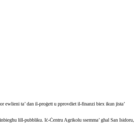
ewlieni ta’ dan il-proġett u pprovdiet il-finanzi biex ikun jista’
inbiegħu lill-pubbliku. Iċ-Ċentru Agrikolu ssemma’ għal San Isidoru,