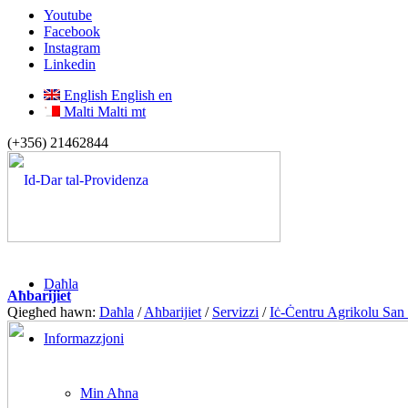
Youtube
Facebook
Instagram
Linkedin
English
English
en
Malti
Malti
mt
(+356) 21462844
Daħla
Aħbarijiet
Qiegħed hawn:
Daħla
/
Aħbarijiet
/
Servizzi
/
Iċ-Ċentru Agrikolu San
Informazzjoni
Min Aħna