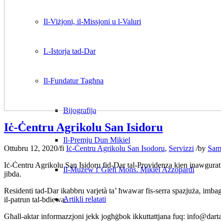
Il-Viżjoni, il-Missjoni u l-Valuri
L-Istorja tad-Dar
Il-Fundatur Tagħna
Bijografija
Iċ-Ċentru Agrikolu San Isidoru
Il-Premju Dun Mikiel
Ottubru 12, 2020
/
fi
Iċ-Ċentru Agrikolu San Isodoru
,
Servizzi
/
by
Sam
Iċ-Ċentru Agrikolu San Isidoru fid-Dar tal-Providenza kien inawgurat uf
Il-Mużew f’Ġieħ Mons. Mikiel Azzopardi
jibda.
Residenti tad-Dar ikabbru varjetà ta’ ħwawar fis-serra spazjuża, imb
Artikli relatati
il-patrun tal-bdiewa.
Għall-aktar informazzjoni jekk jogħġbok ikkuttattjana fuq: info@dar