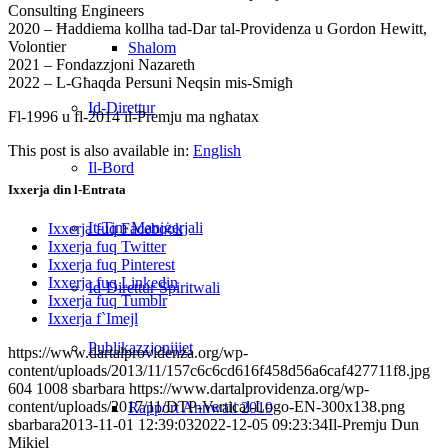
Consulting Engineers
2020 – Ħaddiema kollha tad-Dar tal-Providenza u Gordon Hewitt,
Volontier
Shalom
2021 – Fondazzjoni Nazareth
2022 – L-Għaqda Persuni Neqsin mis-Smigħ
Id-Direttur
Fl-1996 u fl-2014 il-Premju ma ngħatax
This post is also available in:
English
Il-Bord
Ixxerja din l-Entrata
It-Tim Maniġerjali
Ixxerja fuq Facebook
Ixxerja fuq Twitter
Ixxerja fuq Pinterest
Ixxerja fuq Linkedin
Id-Direttur Spiritwali
Ixxerja fuq Tumblr
Ixxerja f`Imejl
Publikazzjonijiet
https://www.dartalprovidenza.org/wp-
content/uploads/2013/11/157c6c6cd616f458d56a6caf427711f8.jpg
604
1008
sbarbara
https://www.dartalprovidenza.org/wp-
content/uploads/2017/11/DTP-Vertical-Logo-EN-300x138.png
Rapport Annwali 2019
sbarbara
2013-11-01 12:39:03
2022-12-05 09:23:34
Il-Premju Dun
Mikiel