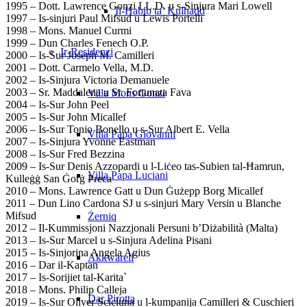
1995 – Dott. Lawrence Gonzi LL.D. u s-Sinjura Mari Lowell
Il-Ħabib ta’ Kulħadd
1997 – Is-sinjuri Paul Mifsud u Lewis Portelli
1998 – Mons. Manuel Curmi
1999 – Dun Charles Fenech O.P.
Ir-Residenzi
2000 – Is-Sur Joseph M. Camilleri
2001 – Dott. Carmelo Vella, M.D.
2002 – Is-Sinjura Victoria Demanuele
2003 – Sr. Maddalena u Sr. Fortunata Fava
Villa Mons Gonzi
2004 – Is-Sur John Peel
2005 – Is-Sur John Micallef
2006 – Is-Sur Tonio Bonello u s-Sur Albert E. Vella
Villa Papa Giovanni
2007 – Is-Sinjura Yvonne Eastman
2008 – Is-Sur Fred Bezzina
2009 – Is-Sur Denis Azzopardi u l-Liċeo tas-Subien tal-Ħamrun,
Villa Papa Luciani
Kulleġġ San Ġorġ Preca
2010 – Mons. Lawrence Gatt u Dun Ġużepp Borg Micallef
2011 – Dun Lino Cardona SJ u s-sinjuri Mary Versin u Blanche
Mifsud
Żerniq
2012 – Il-Kummissjoni Nazzjonali Persuni b’Diżabilità (Malta)
2013 – Is-Sur Marcel u s-Sinjura Adelina Pisani
2015 – Is-Sinjorina Angela Agius
Akkwarell
2016 – Dar il-Kaptan
2017 – Is-Sorijiet tal-Karita`
2018 – Mons. Philip Calleja
Dar Pirotta
2019 – Is-Sur Oliver Scicluna u l-kumpanija Camilleri & Cuschieri