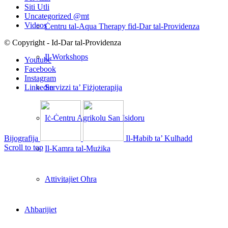
Siti Utli
Uncategorized @mt
Videos
Ċentru tal-Aqua Therapy fid-Dar tal-Providenza
© Copyright - Id-Dar tal-Providenza
Il-Workshops
Youtube
Facebook
Instagram
Servizzi ta’ Fiżjoterapija
Linkedin
Iċ-Ċentru Agrikolu San Isidoru
Bijografija
Il-Ħabib ta’ Kulħadd
Scroll to top
Il-Kamra tal-Mużika
Attivitajiet Oħra
Aħbarijiet