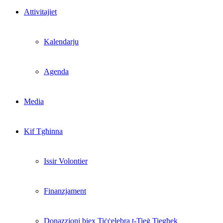
Attivitajiet
Kalendarju
Agenda
Media
Kif Tgħinna
Issir Volontier
Finanzjament
Donazzjoni biex Tiċċelebra t-Tieġ Tiegħek