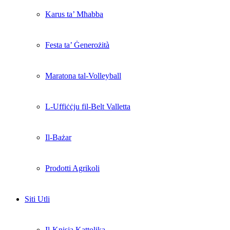
Karus ta’ Mħabba
Festa ta’ Ġenerożità
Maratona tal-Volleyball
L-Uffiċċju fil-Belt Valletta
Il-Bażar
Prodotti Agrikoli
Siti Utli
Il-Knisja Kattolika