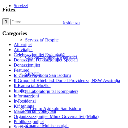
Servizzi
Fittex
Applikazzjoni għar-Residenza
Categories
Servizz ta’ Respite
Aħbarijiet
Attivitajiet
Ċelebrazzjonijiet Ewkaristiċi
Ċelebrazzjonijiet Ewkaristiċi
Donazzjoni f'Okkażjonijiet Speċjali
Donazzjonijiet
Featured
SPRED
Iċ-Ċentru Agrikolu San Isodoru
Il-Grupp tal-Ħbieb tad-Dar tal-Providenza, NSW Awstralja
Il-Kamra tal-Mużika
Impjiegi
Il-Laboratorju tal-Kompjuters
Informazzjoni
Ir-Residenzi
Kif tgħinna
Iċ-Ċentru Agrikolu San Isidoru
Maratona tal-Volleyball
Organizzazzjonijiet Mhux Governattivi (Malta)
Publikazzjonijiet
Kmamar Multisensorjali
Servizzi