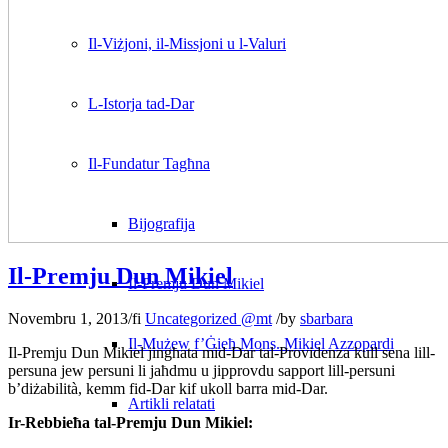
Il-Viżjoni, il-Missjoni u l-Valuri
L-Istorja tad-Dar
Il-Fundatur Tagħna
Bijografija
Il-Premju Dun Mikiel
Il-Premju Dun Mikiel
Novembru 1, 2013
/
fi
Uncategorized @mt
/
by
sbarbara
Il-Mużew f’Ġieħ Mons. Mikiel Azzopardi
Il-Premju Dun Mikiel jingħata mid-Dar tal-Providenza kull sena lill-
persuna jew persuni li jaħdmu u jipprovdu sapport lill-persuni
b’diżabilità, kemm fid-Dar kif ukoll barra mid-Dar.
Artikli relatati
Ir-Rebbieħa tal-Premju Dun Mikiel: