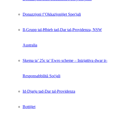
Donazzjoni f’Okkażjonijiet Speċjali
Il-Grupp tal-Ħbieb tad-Dar tal-Providenza, NSW
Australia
Skema ta’ 25c ta’ Ewro scheme – Inizjattiva dwar ir-
Responsabbilità Soċjali
Id-Djarju tad-Dar tal-Providenza
Bottijiet