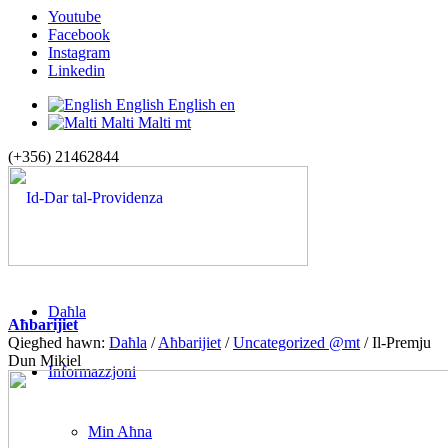
Youtube
Facebook
Instagram
Linkedin
English
English
en
Malti
Malti
mt
(+356) 21462844
Daħla
Aħbarijiet
Qiegħed hawn:
Daħla
/
Aħbarijiet
/
Uncategorized @mt
/
Il-Premju
Dun Mikiel
Informazzjoni
Min Aħna