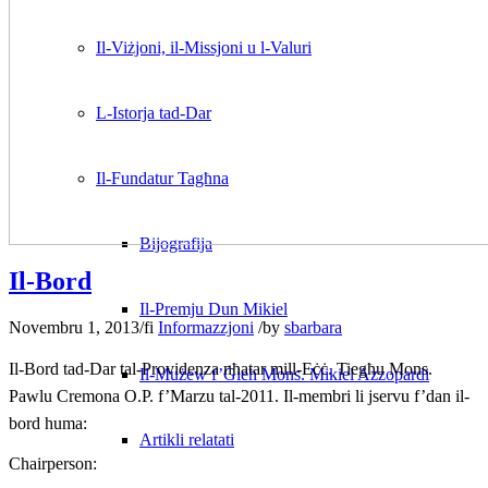
Il-Viżjoni, il-Missjoni u l-Valuri
L-Istorja tad-Dar
Il-Fundatur Tagħna
Bijografija
Il-Bord
Il-Premju Dun Mikiel
Novembru 1, 2013
/
fi
Informazzjoni
/
by
sbarbara
Il-Bord tad-Dar tal-Providenza nħatar mill-Eċċ. Tiegħu Mons.
Il-Mużew f’Ġieħ Mons. Mikiel Azzopardi
Pawlu Cremona O.P. f’Marzu tal-2011. Il-membri li jservu f’dan il-
bord huma:
Artikli relatati
Chairperson: