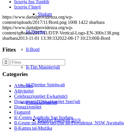
Ixxerja fuq Tumblr
Ixxerja f`Imejl
Shalom
https://www.dartalprovidenza.org/wp-
content/uploads/2017/11/Bord.png
1008
1422
sbarbara
https://www.dartalprovidenza.org/wp-
Id-Direttur
content/uploads/2017/11/DTP-Vertical-Logo-EN-300x138.png
sbarbara
2013-11-01 13:39:33
2022-08-17 10:23:00
Il-Bord
Fittex
Il-Bord
It-Tim Maniġerjali
Categories
Id-Direttur Spiritwali
Aħbarijiet
Attivitajiet
Ċelebrazzjonijiet Ewkaristiċi
Donazzjoni f'Okkażjonijiet Speċjali
Publikazzjonijiet
Donazzjonijiet
Featured
Iċ-Ċentru Agrikolu San Isodoru
Rapport Annwali 2019
Il-Grupp tal-Ħbieb tad-Dar tal-Providenza, NSW Awstralja
Il-Kamra tal-Mużika