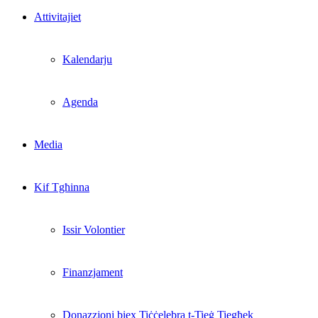
Attivitajiet
Kalendarju
Agenda
Media
Kif Tgħinna
Issir Volontier
Finanzjament
Donazzjoni biex Tiċċelebra t-Tieġ Tiegħek