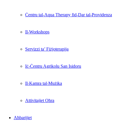
Ċentru tal-Aqua Therapy fid-Dar tal-Providenza
Il-Workshops
Servizzi ta’ Fiżjoterapija
Iċ-Ċentru Agrikolu San Isidoru
Il-Kamra tal-Mużika
Attivitajiet Oħra
Aħbarijiet