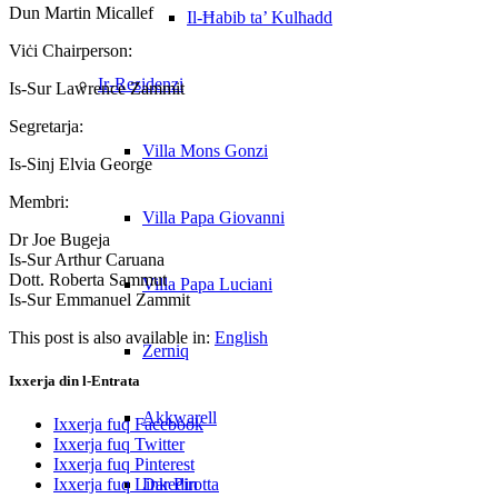
Dun Martin Micallef
Il-Ħabib ta’ Kulħadd
Viċi Chairperson:
Ir-Residenzi
Is-Sur Lawrence Zammit
Segretarja:
Villa Mons Gonzi
Is-Sinj Elvia George
Membri:
Villa Papa Giovanni
Dr Joe Bugeja
Is-Sur Arthur Caruana
Dott. Roberta Sammut
Villa Papa Luciani
Is-Sur Emmanuel Zammit
This post is also available in:
English
Żerniq
Ixxerja din l-Entrata
Akkwarell
Ixxerja fuq Facebook
Ixxerja fuq Twitter
Ixxerja fuq Pinterest
Dar Pirotta
Ixxerja fuq Linkedin