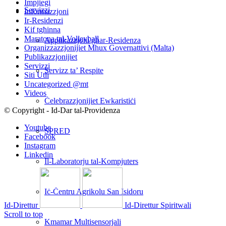
Impjiegi
Servizzi
Informazzjoni
Ir-Residenzi
Kif tgħinna
Maratona tal-Volleyball
Applikazzjoni għar-Residenza
Organizzazzjonijiet Mhux Governattivi (Malta)
Publikazzjonijiet
Servizzi
Servizz ta’ Respite
Siti Utli
Uncategorized @mt
Videos
Ċelebrazzjonijiet Ewkaristiċi
© Copyright - Id-Dar tal-Providenza
Youtube
SPRED
Facebook
Instagram
Linkedin
Il-Laboratorju tal-Kompjuters
Iċ-Ċentru Agrikolu San Isidoru
Id-Direttur
Id-Direttur Spiritwali
Scroll to top
Kmamar Multisensorjali