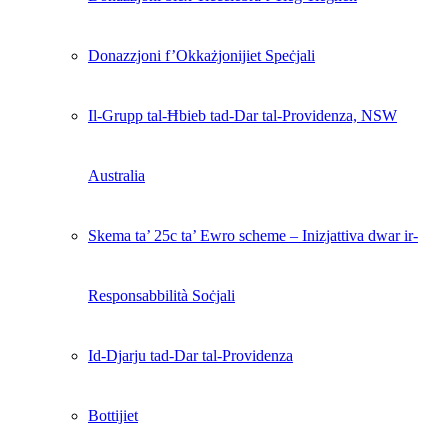
Donazzjoni f’Okkażjonijiet Speċjali
Il-Grupp tal-Ħbieb tad-Dar tal-Providenza, NSW
Australia
Skema ta’ 25c ta’ Ewro scheme – Inizjattiva dwar ir-
Responsabbilità Soċjali
Id-Djarju tad-Dar tal-Providenza
Bottijiet