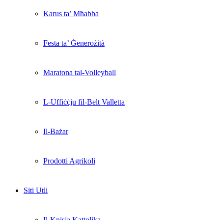
Karus ta’ Mħabba
Festa ta’ Ġenerożità
Maratona tal-Volleyball
L-Uffiċċju fil-Belt Valletta
Il-Bażar
Prodotti Agrikoli
Siti Utli
Il-Knisja Kattolika