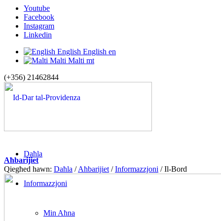
Youtube
Facebook
Instagram
Linkedin
English
English
en
Malti
Malti
mt
(+356) 21462844
Daħla
Aħbarijiet
Qiegħed hawn:
Daħla
/
Aħbarijiet
/
Informazzjoni
/
Il-Bord
Informazzjoni
Min Aħna