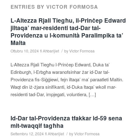
ENTRIES BY VICTOR FORMOSA
L-Altezza Rjali Tiegħu, il-Prinċep Edward
jiltaqa’ mar-residenti tad-Dar tal-
Providenza u l-komunità Paralimpika ta’
Malta
/
Ottubru 10, 2024
fi
Aħbarijiet
by
Victor Formosa
L-Altezza Rjali Tiegħu l-Prinċep Edward, Duka ta’
Edinburgh, l-Erbgħa waranofsinhar żar id-Dar tal-
Providenza fis-Siġġiewi, fejn iltaqa’ ma’ paraatleti Maltin.
Waqt din iż-żjara sinifikanti, id-Duka ltaqa’ wkoll mar-
residenti tad-Dar, impjegati, voluntiera, […]
Id-Dar tal-Providenza tfakkar id-59 sena
mit-twaqqif tagħha
/
Settembru 12, 2024
fi
Aħbarijiet
by
Victor Formosa