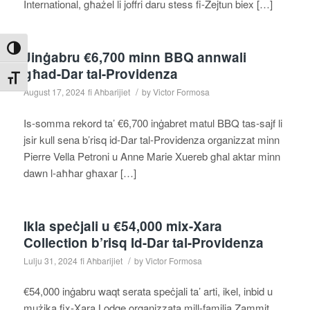
International, għażel li joffri daru stess fi-Żejtun biex […]
Toggle High Contrast
Jinġabru €6,700 minn BBQ annwali
għad-Dar tal-Providenza
Toggle Font size
/
August 17, 2024
fi
Aħbarijiet
by
Victor Formosa
Is‑somma rekord ta’ €6,700 inġabret matul BBQ tas-sajf li
jsir kull sena b’risq id‑Dar tal‑Providenza organizzat minn
Pierre Vella Petroni u Anne Marie Xuereb għal aktar minn
dawn l‑aħħar għaxar […]
Ikla speċjali u €54,000 mix-Xara
Collection b’risq Id-Dar tal-Providenza
/
Lulju 31, 2024
fi
Aħbarijiet
by
Victor Formosa
€54,000 inġabru waqt serata speċjali ta’ arti, ikel, inbid u
mużika fix‑Xara Lodge organizzata mill‑familja Zammit