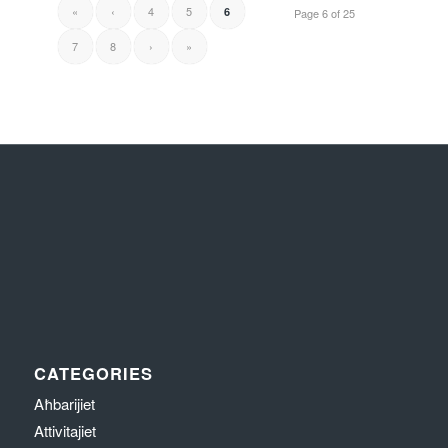
«
‹
4
5
6
Page 6 of 25
7
8
›
»
CATEGORIES
Aħbarijiet
Attivitajiet