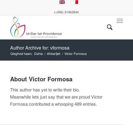
(+356) 21462844
Author Archive for: vformosa
Qiegħed hawn:
Daħla
/
Aħbarijiet
/
Victor Formosa
About
Victor Formosa
This author has yet to write their bio.
Meanwhile lets just say that we are proud
Victor
Formosa
contributed a whooping 489 entries.