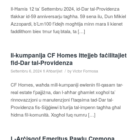
Il‑Ħamis 12 ta’ Settembru 2024, id‑Dar tal‑Providenza
tfakkar id‑59 anniversarju tagħha. 59 sena ilu, Dun Mikiel
Azzopardi, b’Lm100 f’idejh mogħtija minn mara li kienet
faddlithom biex tmur fuq btala, ta […]
Il-kumpanija CF Homes ittejjeb faċilitajiet
fid-Dar tal-Providenza
/
Settembru 6, 2024
fi
Aħbarijiet
by
Victor Formosa
CF Homes, waħda mill-kumpaniji ewlenin fil-qasam tar-
real estate f’pajjiżna, dan l-aħħar għamlet xogħol ta’
rinnovazzjoni u manutenzjoni f’taqsima tad-Dar tal-
Providenza fis-Siġġiewi b’turija tal-impenn tagħha għal
ħidma fil-komunità. Xogħol fuq numru […]
L-Arċisqof Emeritus Pawlu Cremona