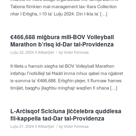
Tabona flimkien mal‑management tax‑Xara Collection
nhar l‑Erbgha, l-10 ta’ Lulju 2024. Din l-ikla ta’ […]
€466,688 miġbura mill-BOV Volleyball
Marathon b’risq id-Dar tal-Providenza
/
Lulju 22, 2024
fi
Aħbarijiet
by
Victor Formosa
It‑tlieta u ħamsin siegħa tal‑BOV Volleyball Marathon
intlaħqu f’nofsillejl tal‑Ħadd imma mhux qabel ma nġabret
is‑somma ta’ €466,688. Erbgħin plejer, li ffurmaw ħames
timijiet, baqgħu jilagħbu mingħajr waqfien fi sħana […]
L-Arċisqof Scicluna jiċċelebra quddiesa
fil-kappella tad-Dar tal-Providenza
/
Lulju 21, 2024
fi
Aħbarijiet
by
Victor Formosa