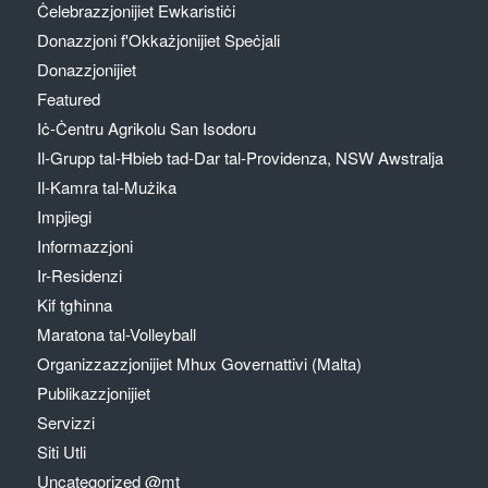
Ċelebrazzjonijiet Ewkaristiċi
Donazzjoni f'Okkażjonijiet Speċjali
Donazzjonijiet
Featured
Iċ-Ċentru Agrikolu San Isodoru
Il-Grupp tal-Ħbieb tad-Dar tal-Providenza, NSW Awstralja
Il-Kamra tal-Mużika
Impjiegi
Informazzjoni
Ir-Residenzi
Kif tgħinna
Maratona tal-Volleyball
Organizzazzjonijiet Mhux Governattivi (Malta)
Publikazzjonijiet
Servizzi
Siti Utli
Uncategorized @mt