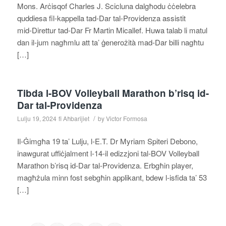
Mons. Arċisqof Charles J. Scicluna dalgħodu ċċelebra
quddiesa fil‑kappella tad‑Dar tal‑Providenza assistit
mid‑Direttur tad‑Dar Fr Martin Micallef. Huwa talab li matul
dan il‑jum nagħmlu att ta’ ġenerożità mad‑Dar billi nagħtu
[…]
Tibda l-BOV Volleyball Marathon b’risq id-
Dar tal-Providenza
/
Lulju 19, 2024
fi
Aħbarijiet
by
Victor Formosa
Il‑Ġimgħa 19 ta’ Lulju, l‑E.T. Dr Myriam Spiteri Debono,
inawgurat uffiċjalment l‑14‑il edizzjoni tal‑BOV Volleyball
Marathon b’risq id‑Dar tal‑Providenza. Erbgħin player,
magħżula minn fost sebgħin applikant, bdew l‑isfida ta’ 53
[…]