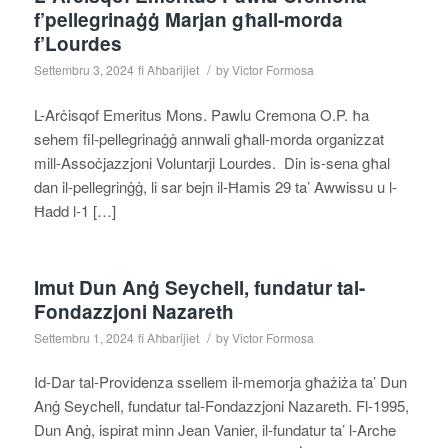
f’pellegrinaġġ Marjan għall-morda
f’Lourdes
/
Settembru 3, 2024
fi
Aħbarijiet
by
Victor Formosa
L-Arċisqof Emeritus Mons. Pawlu Cremona O.P. ħa
sehem fil-pellegrinaġġ annwali għall-morda organizzat
mill-Assoċjazzjoni Voluntarji Lourdes. Din is-sena għal
dan il-pellegrinġġ, li sar bejn il-Ħamis 29 ta’ Awwissu u l-
Ħadd l-1 […]
Imut Dun Anġ Seychell, fundatur tal-
Fondazzjoni Nazareth
/
Settembru 1, 2024
fi
Aħbarijiet
by
Victor Formosa
Id-Dar tal-Providenza ssellem il-memorja għażiża ta’ Dun
Anġ Seychell, fundatur tal-Fondazzjoni Nazareth. Fl-1995,
Dun Anġ, ispirat minn Jean Vanier, il-fundatur ta’ l-Arche