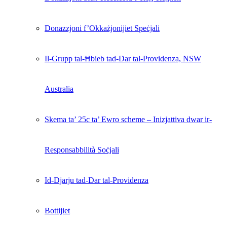
Donazzjoni f’Okkażjonijiet Speċjali
Il-Grupp tal-Ħbieb tad-Dar tal-Providenza, NSW
Australia
Skema ta’ 25c ta’ Ewro scheme – Inizjattiva dwar ir-
Responsabbilità Soċjali
Id-Djarju tad-Dar tal-Providenza
Bottijiet