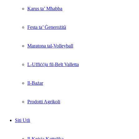
Karus ta’ Mħabba
Festa ta’ Ġenerożità
Maratona tal-Volleyball
L-Uffiċċju fil-Belt Valletta
Il-Bażar
Prodotti Agrikoli
Siti Utli
Il-Knisja Kattolika