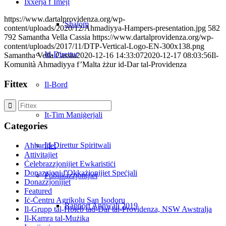
Ixxerja f`Imejl
https://www.dartalprovidenza.org/wp-
Shalom
content/uploads/2020/12/Ahmadiyya-Hampers-presentation.jpg
582
792
Samantha Vella Cassia
https://www.dartalprovidenza.org/wp-
content/uploads/2017/11/DTP-Vertical-Logo-EN-300x138.png
Id-Direttur
Samantha Vella Cassia
2020-12-16 14:33:07
2020-12-17 08:03:56
Il-
Komunità Ahmadiyya f’Malta żżur id-Dar tal-Providenza
Fittex
Il-Bord
It-Tim Maniġerjali
Categories
Id-Direttur Spiritwali
Aħbarijiet
Attivitajiet
Ċelebrazzjonijiet Ewkaristiċi
Donazzjoni f'Okkażjonijiet Speċjali
Publikazzjonijiet
Donazzjonijiet
Featured
Iċ-Ċentru Agrikolu San Isodoru
Rapport Annwali 2019
Il-Grupp tal-Ħbieb tad-Dar tal-Providenza, NSW Awstralja
Il-Kamra tal-Mużika