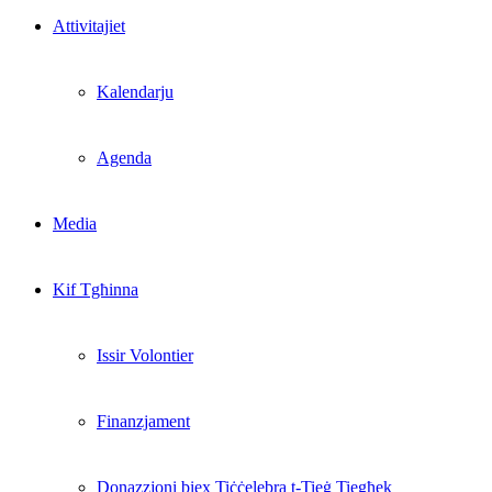
Attivitajiet
Kalendarju
Agenda
Media
Kif Tgħinna
Issir Volontier
Finanzjament
Donazzjoni biex Tiċċelebra t-Tieġ Tiegħek