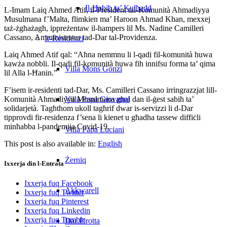
Il-Ħabib ta’ Kulħadd
L-Imam Laiq Ahmed Atif, il-President tal-Komunità Ahmadiyya
Musulmana f’Malta, flimkien ma’ Haroon Ahmad Khan, mexxej
taż-żgħażagħ, ippreżentaw il-hampers lil Ms. Nadine Camilleri
Cassano, Amministratur tad-Dar tal-Providenza.
Ir-Residenzi
Laiq Ahmed Atif qal: “Aħna nemmnu li l-qadi fil-komunità huwa
kawża nobbli. Il-qadi fil-komunità huwa fih innifsu forma ta’ qima
Villa Mons Gonzi
lil Alla l-Ħanin.”
F’isem ir-residenti tad-Dar, Ms. Camilleri Cassano irringrazzjat lill-
Komunità Ahmadiyya Musulmana għal dan il-ġest sabiħ ta’
Villa Papa Giovanni
solidarjetà. Tagħthom ukoll tagħrif dwar is-servizzi li d-Dar
tipprovdi fir-residenza f’sena li kienet u għadha tassew diffiċli
minħabba l-pandemija Covid-19.
Villa Papa Luciani
This post is also available in:
English
Żerniq
Ixxerja din l-Entrata
Ixxerja fuq Facebook
Akkwarell
Ixxerja fuq Twitter
Ixxerja fuq Pinterest
Ixxerja fuq Linkedin
Ixxerja fuq Tumblr
Dar Pirotta