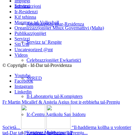
Impjiegi
Servizzi
Informazzjoni
Ir-Residenzi
Kif tgħinna
Maratona tal-Volleyball
Applikazzjoni għar-Residenza
Organizzazzjonijiet Mhux Governattivi (Malta)
Publikazzjonijiet
Servizzi
Servizz ta’ Respite
Siti Utli
Uncategorized @mt
Videos
Ċelebrazzjonijiet Ewkaristiċi
© Copyright - Id-Dar tal-Providenza
Youtube
SPRED
Facebook
Instagram
Linkedin
Il-Laboratorju tal-Kompjuters
Fr Martin Micallef & Anġela Agius fost ir-rebbieħa tal-Premju
Iċ-Ċentru Agrikolu San Isidoru
Soċjetà...
“Il-ħaddiema kollha u volontier
Kmamar Multisensorjali
tad-Dar tal-Providenza jingħataw il-Premju...