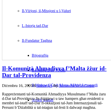
Il-Viżjoni, il-Missjoni u l-Valuri
L-Istorja tad-Dar
Il-Fundatur Tagħna
Bijografija
Il-Komunità Ahmadiyya f’Malta żżur id-
Il-Premju Dun Mikiel
Dar tal-Providenza
Il-Mużew f’Ġieħ Mons. Mikiel Azzopardi
Diċembru 16, 2020
/
fi
Aħbarijiet
/
by
Samantha Vella Cassia
Rappreżentanti tal-Komunità Ahmadiyya Musulmana f’Malta żaru
d-Dar tal-Providenza fis-Siġġiewi u taw hampers għar-residenti u
Artikli relatati
membri tal-istaff tad-Dar fl-okkażjoni tal-Jum Internazzjonali tal-
Persuni b’Diżabilità u tal-istaġun tal-festi li dalwaqt magħna.