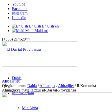
Youtube
Facebook
Instagram
Linkedin
English
English
en
Malti
Malti
mt
(+356) 21462844
Daħla
Aħbarijiet
Qiegħed hawn:
Daħla
/
Aħbarijiet
/
Aħbarijiet
/
Il-Komunità
Ahmadiyya f’Malta żżur id-Dar tal-Providenza
Informazzjoni
Min Aħna