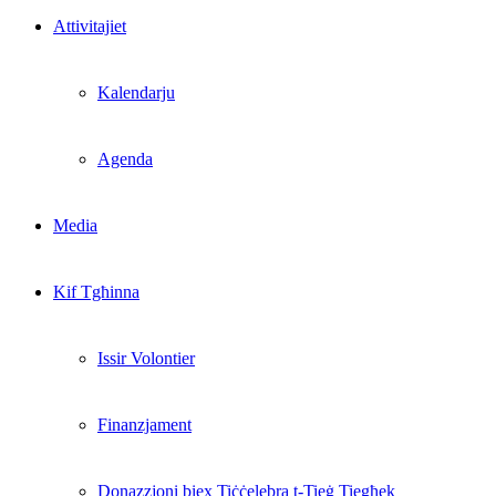
Attivitajiet
Kalendarju
Agenda
Media
Kif Tgħinna
Issir Volontier
Finanzjament
Donazzjoni biex Tiċċelebra t-Tieġ Tiegħek