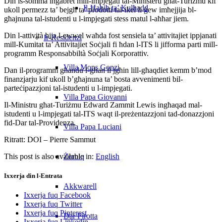
Din is-somma inġabret mill-impjegati tal-Ministeru għat-Turiżmu kif
Il-Ħabib ta’ Kulħadd
ukoll permezz ta’ bejgħ ta’ prodotti tal-ikel li ġew imħejjija bl-
għajnuna tal-istudenti u l-impjegati stess matul l-aħħar jiem.
Din l-attività hija l-ewwel waħda fost sensiela ta’ attivitajiet ippjanati
Ir-Residenzi
mill-Kumitat ta’ Attivitajiet Soċjali fi ħdan l-ITS li jifforma parti mill-
programm Responsabbiltà Soċjali Korporattiv.
Villa Mons Gonzi
Dan il-programm għandu l-għan li jgħin lill-għaqdiet kemm b’mod
finanzjarju kif ukoll b’għajnuna ta’ bosta avvenimenti bil-
parteċipazzjoni tal-istudenti u l-impjegati.
Villa Papa Giovanni
Il-Ministru għat-Turiżmu Edward Zammit Lewis ingħaqad mal-
istudenti u l-impjegati tal-ITS waqt il-preżentazzjoni tad-donazzjoni
fid-Dar tal-Providenza.
Villa Papa Luciani
Ritratt: DOI – Pierre Sammut
This post is also available in:
English
Żerniq
Ixxerja din l-Entrata
Akkwarell
Ixxerja fuq Facebook
Ixxerja fuq Twitter
Ixxerja fuq Pinterest
Dar Pirotta
Ixxerja fuq Linkedin