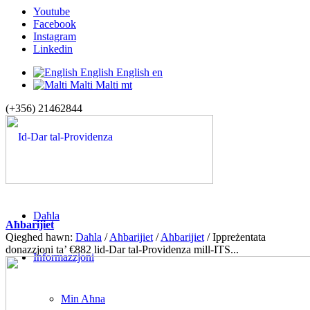
Youtube
Facebook
Instagram
Linkedin
English
English
en
Malti
Malti
mt
(+356) 21462844
Daħla
Aħbarijiet
Qiegħed hawn:
Daħla
/
Aħbarijiet
/
Aħbarijiet
/
Ippreżentata
donazzjoni ta’ €882 lid-Dar tal-Providenza mill-ITS...
Informazzjoni
Min Aħna