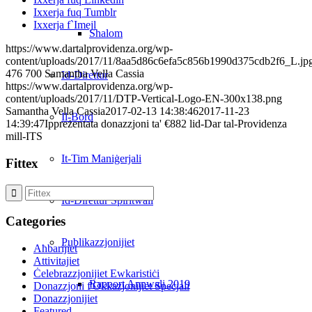
Ixxerja fuq Tumblr
Ixxerja f`Imejl
Shalom
https://www.dartalprovidenza.org/wp-
content/uploads/2017/11/8aa5d86c6efa5c856b1990d375cdb2f6_L.jp
476
700
Samantha Vella Cassia
Id-Direttur
https://www.dartalprovidenza.org/wp-
content/uploads/2017/11/DTP-Vertical-Logo-EN-300x138.png
Samantha Vella Cassia
2017-02-13 14:38:46
2017-11-23
Il-Bord
14:39:47
Ippreżentata donazzjoni ta' €882 lid-Dar tal-Providenza
mill-ITS
It-Tim Maniġerjali
Fittex
Id-Direttur Spiritwali
Categories
Publikazzjonijiet
Aħbarijiet
Attivitajiet
Ċelebrazzjonijiet Ewkaristiċi
Rapport Annwali 2019
Donazzjoni f'Okkażjonijiet Speċjali
Donazzjonijiet
Featured