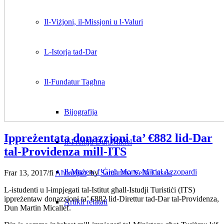
Il-Viżjoni, il-Missjoni u l-Valuri
L-Istorja tad-Dar
Il-Fundatur Tagħna
Bijografija
Ippreżentata donazzjoni ta’ €882 lid-Dar
Il-Premju Dun Mikiel
tal-Providenza mill-ITS
Il-Mużew f’Ġieħ Mons. Mikiel Azzopardi
Frar 13, 2017
/
fi
Aħbarijiet
/
by
Samantha Vella Cassia
L-istudenti u l-impjegati tal-Istitut għall-Istudji Turistiċi (ITS)
ippreżentaw donazzjoni ta’ €882 lid-Direttur tad-Dar tal-Providenza,
Artikli relatati
Dun Martin Micallef.