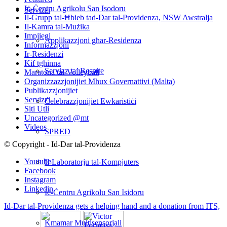
Iċ-Ċentru Agrikolu San Isodoru
Servizzi
Il-Grupp tal-Ħbieb tad-Dar tal-Providenza, NSW Awstralja
Il-Kamra tal-Mużika
Impjiegi
Applikazzjoni għar-Residenza
Informazzjoni
Ir-Residenzi
Kif tgħinna
Servizz ta’ Respite
Maratona tal-Volleyball
Organizzazzjonijiet Mhux Governattivi (Malta)
Publikazzjonijiet
Servizzi
Ċelebrazzjonijiet Ewkaristiċi
Siti Utli
Uncategorized @mt
Videos
SPRED
© Copyright - Id-Dar tal-Providenza
Youtube
Il-Laboratorju tal-Kompjuters
Facebook
Instagram
Linkedin
Iċ-Ċentru Agrikolu San Isidoru
Id-Dar tal-Providenza gets a helping hand and a donation from ITS,
Kmamar Multisensorjali