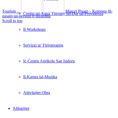
Tourism ...
Marcel Pisani – Kolonna fil-
Ċentru tal-Aqua Therapy fid-Dar tal-Providenza
qasam tal-persuni b’diżabilità
Scroll to top
Il-Workshops
Servizzi ta’ Fiżjoterapija
Iċ-Ċentru Agrikolu San Isidoru
Il-Kamra tal-Mużika
Attivitajiet Oħra
Aħbarijiet