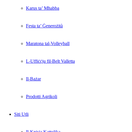
Karus ta’ Mħabba
Festa ta’ Ġenerożità
Maratona tal-Volleyball
L-Uffiċċju fil-Belt Valletta
Il-Bażar
Prodotti Agrikoli
Siti Utli
Il-Knisja Kattolika