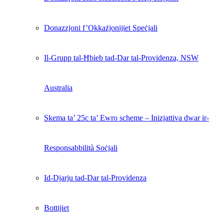
Donazzjoni f’Okkażjonijiet Speċjali
Il-Grupp tal-Ħbieb tad-Dar tal-Providenza, NSW
Australia
Skema ta’ 25c ta’ Ewro scheme – Inizjattiva dwar ir-
Responsabbilità Soċjali
Id-Djarju tad-Dar tal-Providenza
Bottijiet