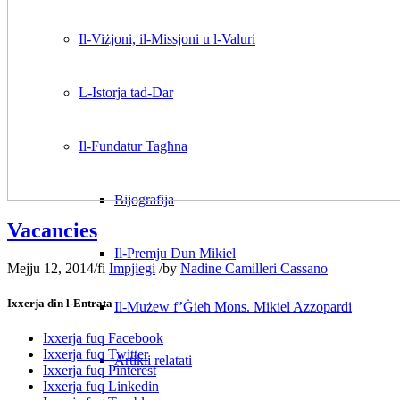
Il-Viżjoni, il-Missjoni u l-Valuri
L-Istorja tad-Dar
Il-Fundatur Tagħna
Bijografija
Vacancies
Il-Premju Dun Mikiel
Mejju 12, 2014
/
fi
Impjiegi
/
by
Nadine Camilleri Cassano
Ixxerja din l-Entrata
Il-Mużew f’Ġieħ Mons. Mikiel Azzopardi
Ixxerja fuq Facebook
Ixxerja fuq Twitter
Artikli relatati
Ixxerja fuq Pinterest
Ixxerja fuq Linkedin