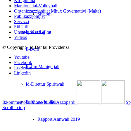
Kif tgħinna
Maratona tal-Volleyball
Organizzazzjonijiet Mhux Governattivi (Malta)
Shalom
Publikazzjonijiet
Servizzi
Siti Utli
Id-Direttur
Uncategorized @mt
Videos
© Copyright - Id-Dar tal-Providenza
Il-Bord
Youtube
Facebook
It-Tim Maniġerjali
Instagram
Linkedin
Id-Direttur Spiritwali
Publikazzjonijiet
Ikkommemorat Mons Mikiel Azzopardi
Sp
Scroll to top
Rapport Annwali 2019