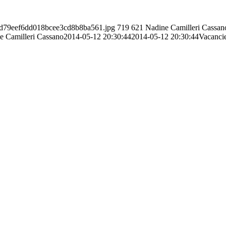
16d79eef6dd018bcee3cd8b8ba561.jpg
719
621
Nadine Camilleri Cassan
e Camilleri Cassano
2014-05-12 20:30:44
2014-05-12 20:30:44
Vacanci