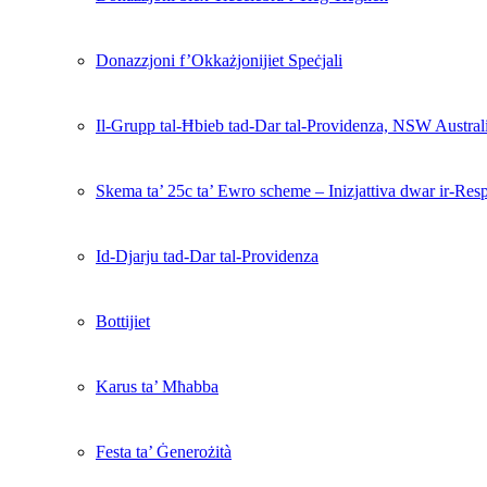
Donazzjoni f’Okkażjonijiet Speċjali
Il-Grupp tal-Ħbieb tad-Dar tal-Providenza, NSW Austral
Skema ta’ 25c ta’ Ewro scheme – Inizjattiva dwar ir-Resp
Id-Djarju tad-Dar tal-Providenza
Bottijiet
Karus ta’ Mħabba
Festa ta’ Ġenerożità