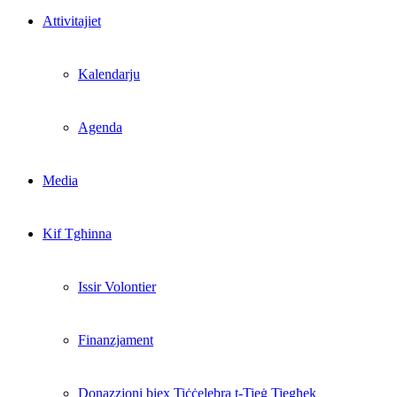
Attivitajiet
Kalendarju
Agenda
Media
Kif Tgħinna
Issir Volontier
Finanzjament
Donazzjoni biex Tiċċelebra t-Tieġ Tiegħek