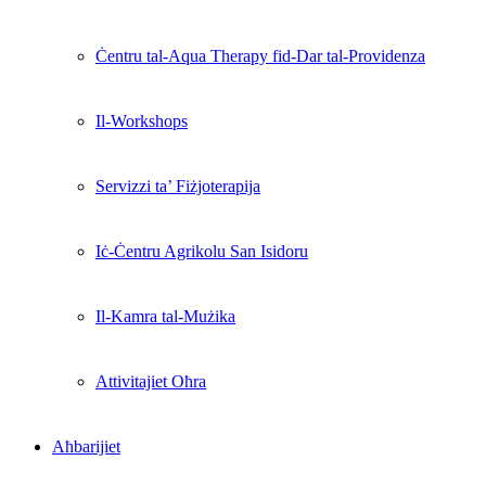
Ċentru tal-Aqua Therapy fid-Dar tal-Providenza
Il-Workshops
Servizzi ta’ Fiżjoterapija
Iċ-Ċentru Agrikolu San Isidoru
Il-Kamra tal-Mużika
Attivitajiet Oħra
Aħbarijiet