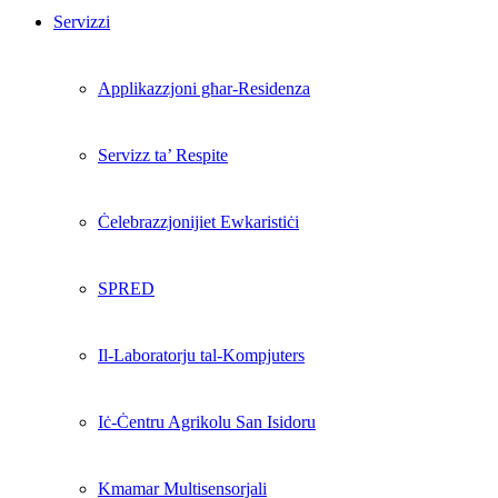
Servizzi
Applikazzjoni għar-Residenza
Servizz ta’ Respite
Ċelebrazzjonijiet Ewkaristiċi
SPRED
Il-Laboratorju tal-Kompjuters
Iċ-Ċentru Agrikolu San Isidoru
Kmamar Multisensorjali