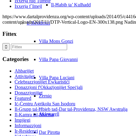
Ixxerja fuq Tumblr
Il-Ħabib ta’ Kulħadd
Ixxerja f`Imejl
https://www.dartalprovidenza.org/wp-content/uploads/2014/05/c44
content/uploads/2017/11/DTP-Vertical-Logo-EN-300x138.png
Nadin
Ir-Residenzi
Fittex
Villa Mons Gonzi
Categories
Villa Papa Giovanni
Aħbarijiet
Attivitajiet
Villa Papa Luciani
Ċelebrazzjonijiet Ewkaristiċi
Donazzjoni f'Okkażjonijiet Speċjali
Donazzjonijiet
Żerniq
Featured
Iċ-Ċentru Agrikolu San Isodoru
Il-Grupp tal-Ħbieb tad-Dar tal-Providenza, NSW Awstralja
Akkwarell
Il-Kamra tal-Mużika
Impjiegi
Informazzjoni
Ir-Residenzi
Dar Pirotta