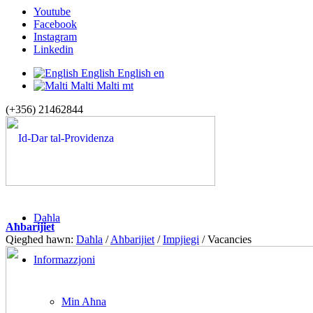
Youtube
Facebook
Instagram
Linkedin
English
English
en
Malti
Malti
mt
(+356) 21462844
Daħla
Aħbarijiet
Qiegħed hawn:
Daħla
/
Aħbarijiet
/
Impjiegi
/
Vacancies
Informazzjoni
Min Aħna