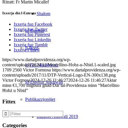
Ritratt: Fr Martin Micallef
Ixxerja din l-Entrata
Shalom
Ixxerja fuq Facebook
Ixxerja fuq Twitter
Id-Direttur
Ixxerja fuq Pinterest
Ixxerja fuq Linkedin
Ixxerja fuq Tumblr
Il-Bord
Ixxerja f`Imejl
https://www.dartalprovidenza.org/wp-
content/uploads/2024/12/Marcellino-Hobz-u-Nbid.1-scaled.jpg
It-Tim Maniġerjali
1709
2560
Victor Formosa
https://www.dartalprovidenza.org/wp-
content/uploads/2017/11/DTP-Vertical-Logo-EN-300x138.png
Victor Formosa
2024-12-26 11:46:27
2024-12-26 11:46:27
Aktar
Id-Direttur Spiritwali
minn €1,700 miġbura għad-Dar tal-Providenza minn “Marċellino
Ħobż u Nbid”
Publikazzjonijiet
Fittex
Rapport Annwali 2019
Categories