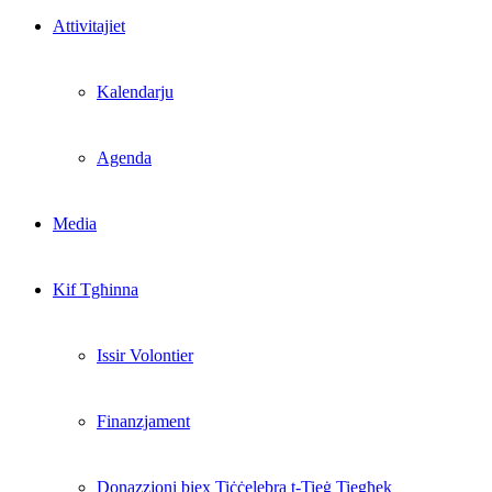
Attivitajiet
Kalendarju
Agenda
Media
Kif Tgħinna
Issir Volontier
Finanzjament
Donazzjoni biex Tiċċelebra t-Tieġ Tiegħek