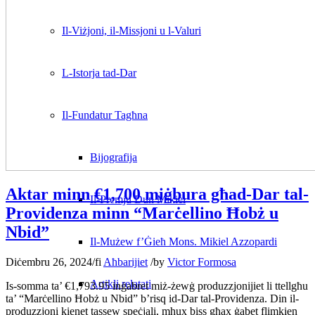
Il-Viżjoni, il-Missjoni u l-Valuri
L-Istorja tad-Dar
Il-Fundatur Tagħna
Bijografija
Aktar minn €1,700 miġbura għad-Dar tal-
Il-Premju Dun Mikiel
Providenza minn “Marċellino Ħobż u
Nbid”
Il-Mużew f’Ġieħ Mons. Mikiel Azzopardi
Diċembru 26, 2024
/
fi
Aħbarijiet
/
by
Victor Formosa
Artikli relatati
Is-somma ta’ €1,793.95 inġabret miż-żewġ produzzjonijiet li ttellgħu
ta’ “Marċellino Ħobż u Nbid” b’risq id-Dar tal-Providenza. Din il-
produzzjoni kienet tassew speċjali, mhux biss għax ġabet flimkien