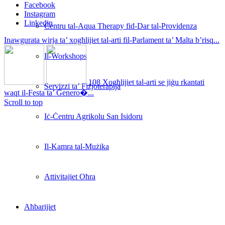
Facebook
Instagram
Linkedin
Ċentru tal-Aqua Therapy fid-Dar tal-Providenza
Inawgurata wirja ta’ xogħlijiet tal-arti fil-Parlament ta’ Malta b’risq...
Il-Workshops
108 Xogħlijiet tal-arti se jiġu rkantati
Servizzi ta’ Fiżjoterapija
waqt il-Festa ta’ Ġenero�...
Scroll to top
Iċ-Ċentru Agrikolu San Isidoru
Il-Kamra tal-Mużika
Attivitajiet Oħra
Aħbarijiet