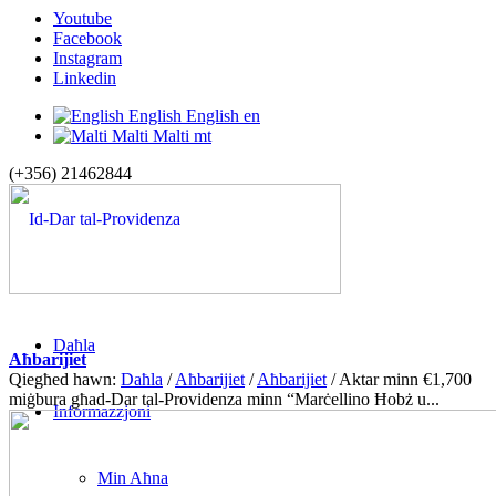
Youtube
Facebook
Instagram
Linkedin
English
English
en
Malti
Malti
mt
(+356) 21462844
Daħla
Aħbarijiet
Qiegħed hawn:
Daħla
/
Aħbarijiet
/
Aħbarijiet
/
Aktar minn €1,700
miġbura għad-Dar tal-Providenza minn “Marċellino Ħobż u...
Informazzjoni
Min Aħna