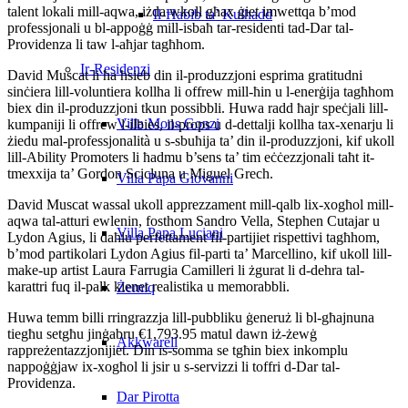
talent lokali mill-aqwa, iżda wkoll għax ġiet imwettqa b’mod
Il-Ħabib ta’ Kulħadd
professjonali u bl-appoġġ mill-isbaħ tar-residenti tad-Dar tal-
Providenza li taw l-aħjar tagħhom.
Ir-Residenzi
David Muscat li ħa ħsieb din il-produzzjoni esprima gratitudni
sinċiera lill-voluntiera kollha li offrew mill-ħin u l-enerġija tagħhom
biex din il-produzzjoni tkun possibbli. Huwa radd ħajr speċjali lill-
Villa Mons Gonzi
kumpaniji li offrew l-ilbies, il-props u d-dettalji kollha tax-xenarju li
żiedu mal-professjonalità u s-sbuħija ta’ din il-produzzjoni, kif ukoll
lill-Ability Promoters li ħadmu b’sens ta’ tim eċċezzjonali taħt it-
tmexxija ta’ Gordon Scicluna u Miguel Grech.
Villa Papa Giovanni
David Muscat wassal ukoll apprezzament mill-qalb lix-xogħol mill-
aqwa tal-atturi ewlenin, fosthom Sandro Vella, Stephen Cutajar u
Villa Papa Luciani
Lydon Agius, li daħlu perfettament fil-partijiet rispettivi tagħhom,
b’mod partikolari Lydon Agius fil-parti ta’ Marcellino, kif ukoll lill-
make-up artist Laura Farrugia Camilleri li żgurat li d-dehra tal-
karattri fuq il-palk kienet realistika u memorabbli.
Żerniq
Huwa temm billi rringrazzja lill-pubbliku ġeneruż li bl-għajnuna
tiegħu setgħu jinġabru €1,793.95 matul dawn iż-żewġ
Akkwarell
rappreżentazzjonijiet. Din is-somma se tgħin biex inkomplu
nappoġġjaw ix-xogħol li jsir u s-servizzi li toffri d-Dar tal-
Providenza.
Dar Pirotta