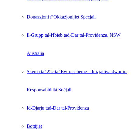
Donazzjoni f’Okkażjonijiet Speċjali
Il-Grupp tal-Ħbieb tad-Dar tal-Providenza, NSW
Australia
Skema ta’ 25c ta’ Ewro scheme – Inizjattiva dwar ir-
Responsabbilità Soċjali
Id-Djarju tad-Dar tal-Providenza
Bottijiet