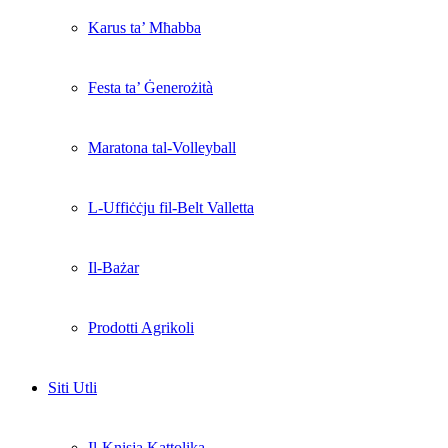
Karus ta’ Mħabba
Festa ta’ Ġenerożità
Maratona tal-Volleyball
L-Uffiċċju fil-Belt Valletta
Il-Bażar
Prodotti Agrikoli
Siti Utli
Il-Knisja Kattolika