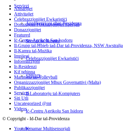
Servizzi
Aħbarijiet
Attivitajiet
Ċelebrazzjonijiet Ewkaristiċi
Applikazzjoni għar-Residenza
Donazzjoni f'Okkażjonijiet Speċjali
Donazzjonijiet
Featured
Iċ-Ċentru Agrikolu San Isodoru
Servizz ta’ Respite
Il-Grupp tal-Ħbieb tad-Dar tal-Providenza, NSW Awstralja
Il-Kamra tal-Mużika
Impjiegi
Ċelebrazzjonijiet Ewkaristiċi
Informazzjoni
Ir-Residenzi
Kif tgħinna
SPRED
Maratona tal-Volleyball
Organizzazzjonijiet Mhux Governattivi (Malta)
Publikazzjonijiet
Servizzi
Il-Laboratorju tal-Kompjuters
Siti Utli
Uncategorized @mt
Videos
Iċ-Ċentru Agrikolu San Isidoru
© Copyright - Id-Dar tal-Providenza
Kmamar Multisensorjali
Youtube