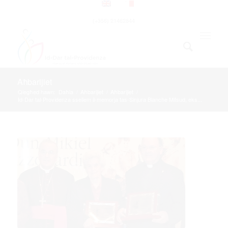
(+356) 21462844
Aħbarijiet
Qiegħed hawn:
Daħla
/
Aħbarijiet
/
Aħbarijiet
/
Id-Dar tal-Providenza ssellem il-memorja tas-Sinjura Blanche Mifsud, eks...