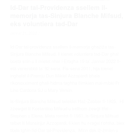
Id-Dar tal-Providenza ssellem il-
memorja tas-Sinjura Blanche Mifsud,
eks voluntiera tad-Dar
/
Jannar 21, 2022
Id-Dar tal-providenza ssellem il-memorja għażiża tas-
Sinjura Blanche Mifsud, li kienet voluntiera tad-Dar għal
bosta snin u li mietet nhar l-Erbgħa 19 ta’ Jannar 2022 fl-
età venerabbli ta’ 92 sena. Fis-sena 2011, hija kienet
ingħatat il-Premju Dun Mikiel Azzopardi bħala
rikonoxximent għall-ħidma tagħha flimkien mal-mibki Fr
Lino Cardona SJ u Mary Versin.
Is-Sinjura Blanche Mifsud twieldet Ħaż-Żabbar fl-1925. Hi
żżewġet lil Kostantino Mifsud u kellhom żewġt itfal –
Stephen u Elena. Meta romlot fl-1981, is-Sinjura Mifsud
talbet lil Monsinjur Azzopardi, li kien ħu r-raġel t’oħtha, biex
tibda tgħin fid-Dar tal-Providenza. Minn dak iż-żmien u