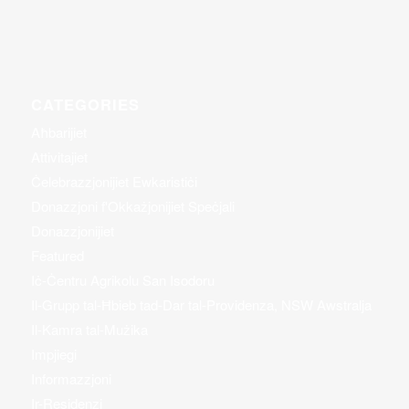
CATEGORIES
Aħbarijiet
Attivitajiet
Ċelebrazzjonijiet Ewkaristiċi
Donazzjoni f'Okkażjonijiet Speċjali
Donazzjonijiet
Featured
Iċ-Ċentru Agrikolu San Isodoru
Il-Grupp tal-Ħbieb tad-Dar tal-Providenza, NSW Awstralja
Il-Kamra tal-Mużika
Impjiegi
Informazzjoni
Ir-Residenzi