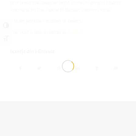
għal bosta snin baqgħet tagħti jumejn fil-ġimgħa f’ħidma
volontarja fid-Dar, l-aktar fil-Bazaar, sakemm irtirat.
Il-Mulej jagħtiha l-mistrieħ ta’ dejjem.
Toggle High Contrast
This post is also available in:
English
Toggle Font size
Ixxerja din l-Entrata