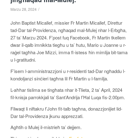
/
Marzu 28, 2024
John Baptist Micallef, missier Fr Martin Micallef, Direttur
tad-Dar tal-Providenza, ngħaqad mal-Mulej nhar l-Erbgħa,
27 ta’ Marzu 2024. F’post fuq Facebook, Fr Martin tkellem
dwar il-qalb imnikkta tiegħu u ta’ ħutu, Mario u Joanne u r-
raġel tagħha Joe Mizzi, imma fl-istess ħin mimlija bit-tama
u l-gratitudni.
F’isem l-amministrazzjoni u r-residenti tad-Dar ngħaddu l-
kondoljanzi sinċieri tagħna lil Fr Martin u l-familja.
L-aħħar tislima se tingħata nhar it-Tlieta, 2 ta’ April, 2024
fil-knisja parrokkjali ta’ Sant’Andrija f’Ħal Luqa fis-2.00pm.
Filwaqt li niftakru f’John fit-talb tagħna, donazzjonijiet lid-
Dar tal-Providenza jkunu apprezzati.
Agħtih o Mulej il-mistrieħ ta’ dejjem.