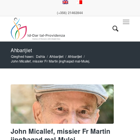
(+356) 21462844
Aħbarijiet
Qiegħed hawn:
Daħla
/
Aħbarijiet
/
Aħbarijiet
/
John Micallef, missier Fr Martin jingħaqad mal-Mulej.
John Micallef, missier Fr Martin
jingħaqad mal-Mulej.