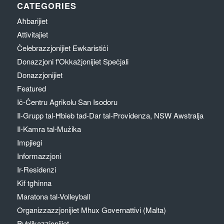
CATEGORIES
Aħbarijiet
Attivitajiet
Ċelebrazzjonijiet Ewkaristiċi
Donazzjoni f'Okkażjonijiet Speċjali
Donazzjonijiet
Featured
Iċ-Ċentru Agrikolu San Isodoru
Il-Grupp tal-Ħbieb tad-Dar tal-Providenza, NSW Awstralja
Il-Kamra tal-Mużika
Impjiegi
Informazzjoni
Ir-Residenzi
Kif tgħinna
Maratona tal-Volleyball
Organizzazzjonijiet Mhux Governattivi (Malta)
Publikazzjonijiet