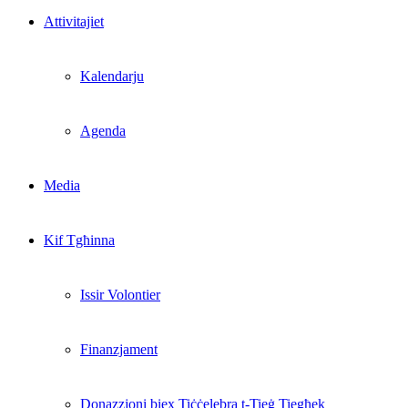
Attivitajiet
Kalendarju
Agenda
Media
Kif Tgħinna
Issir Volontier
Finanzjament
Donazzjoni biex Tiċċelebra t-Tieġ Tiegħek