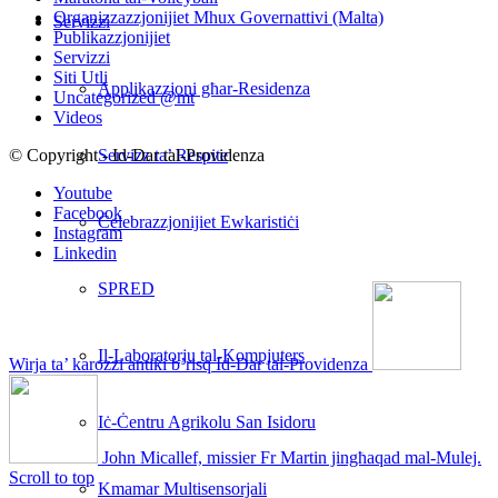
Organizzazzjonijiet Mhux Governattivi (Malta)
Servizzi
Publikazzjonijiet
Servizzi
Siti Utli
Applikazzjoni għar-Residenza
Uncategorized @mt
Videos
Servizz ta’ Respite
© Copyright - Id-Dar tal-Providenza
Youtube
Facebook
Ċelebrazzjonijiet Ewkaristiċi
Instagram
Linkedin
SPRED
Il-Laboratorju tal-Kompjuters
Wirja ta’ karozzi antiki b’risq Id-Dar tal-Providenza
Iċ-Ċentru Agrikolu San Isidoru
John Micallef, missier Fr Martin jingħaqad mal-Mulej.
Scroll to top
Kmamar Multisensorjali