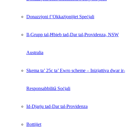
Donazzjoni f’Okkażjonijiet Speċjali
Il-Grupp tal-Ħbieb tad-Dar tal-Providenza, NSW
Australia
Skema ta’ 25c ta’ Ewro scheme – Inizjattiva dwar ir-
Responsabbilità Soċjali
Id-Djarju tad-Dar tal-Providenza
Bottijiet