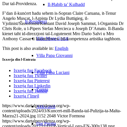
Dar tal-Providenza.
Il-Ħabib ta’ Kulħadd
F’dan il-kunċert ħadu sehem is-Sopran Claire Caruana, it-Tenur
Angelo Muscat, l-Arpista Dr Lydia Buttigieg, il-
Ir-Residenzi
Vjolinist/Sassofonist/Kantant David Joseph Sammut, l-Organista Dr
Chris Role, u l-Pipers Stefan Mercieca u Joseph D’Amato. Il-Banda
kienet taħt id-direzzjoni tal-Logutenent Mro Dario Salvi u Mro
Villa Mons Gonzi
Anthony Cassar li kkontribwew bil-kompetenza artistika tagħhom.
This post is also available in:
English
Villa Papa Giovanni
Ixxerja din l-Entrata
Ixxerja fuq Facebook
Villa Papa Luciani
Ixxerja fuq Twitter
Ixxerja fuq Pinterest
Ixxerja fuq Linkedin
Żerniq
Ixxerja fuq Tumblr
Ixxerja f`Imejl
https://www.dartalprovidenza.org/wp-
Akkwarell
content/uploads/2024/03/Kuncert-mill-Banda-tal-Pulizija-ta-Malta-
Marzu21-2024.jpg
1152
2048
Victor Formosa
https://www.dartalprovidenza.org/wp-
Dar Pirotta
content/uploads/2017/11/DTP-Vertical-Logo-EN-300x138.png