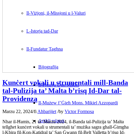
Il-Viżjoni, il-Missjoni u l-Valuri
L-Istorja tad-Dar
Il-Fundatur Tagħna
Bijografija
Kunċert vokali u strumentali mill-Banda
Il-Premju Dun Mikiel
tal-Pulizija ta’ Malta b’risq Id-Dar tal-
Providenza
Il-Mużew f’Ġieħ Mons. Mikiel Azzopardi
Marzu 22, 2024
/
fi
Aħbarijiet
/
by
Victor Formosa
Artikli relatati
Nhar il-Ħamis, 21 ta’ Marzu 2024, il-Banda tal-Pulizija ta’ Malta
tellgħet kunċert vokali u strumentali ta’ mużika sagra għall-Ġimgħa
l-Kbira fil-Kon-Katidral ta’ San Ġwann fil-Belt Valletta b’risq Id-