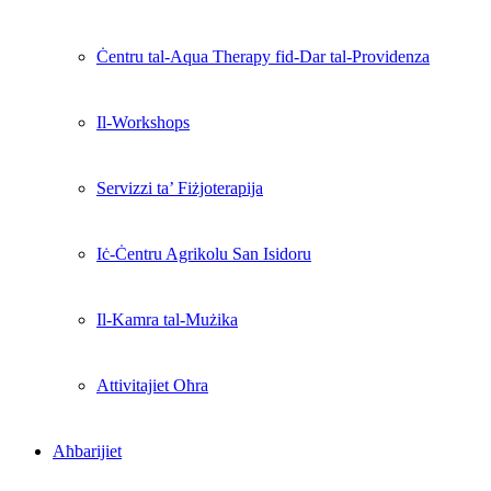
Ċentru tal-Aqua Therapy fid-Dar tal-Providenza
Il-Workshops
Servizzi ta’ Fiżjoterapija
Iċ-Ċentru Agrikolu San Isidoru
Il-Kamra tal-Mużika
Attivitajiet Oħra
Aħbarijiet