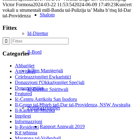
Victor Formosa
2024-03-22 11:53:54
2024-06-09 17:49:23
Kunċert
vokali u strumentali mill-Banda tal-Pulizija ta’ Malta b’risq Id-Dar
Shalom
tal-Providenza
Fittex
Id-Direttur
Il-Bord
Categories
Aħbarijiet
It-Tim Maniġerjali
Attivitajiet
Ċelebrazzjonijiet Ewkaristiċi
Donazzjoni f'Okkażjonijiet Speċjali
Donazzjonijiet
Id-Direttur Spiritwali
Featured
Iċ-Ċentru Agrikolu San Isodoru
Il-Grupp tal-Ħbieb tad-Dar tal-Providenza, NSW Awstralja
Publikazzjonijiet
Il-Kamra tal-Mużika
Impjiegi
Informazzjoni
Rapport Annwali 2019
Ir-Residenzi
Kif tgħinna
Maratona tal-Volleyball