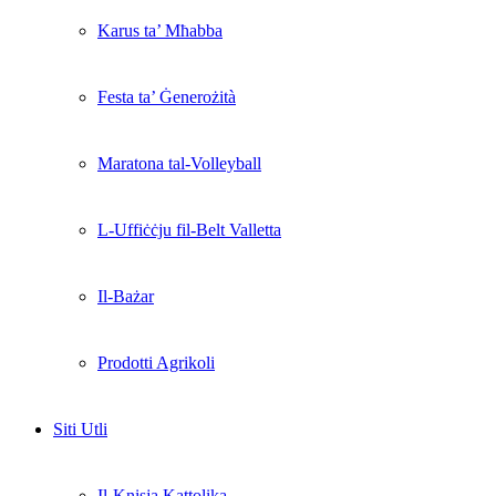
Karus ta’ Mħabba
Festa ta’ Ġenerożità
Maratona tal-Volleyball
L-Uffiċċju fil-Belt Valletta
Il-Bażar
Prodotti Agrikoli
Siti Utli
Il-Knisja Kattolika