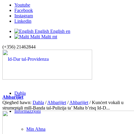
Youtube
Facebook
Instagram
Linkedin
English
English
en
Malti
Malti
mt
(+356) 21462844
Daħla
Aħbarijiet
Qiegħed hawn:
Daħla
/
Aħbarijiet
/
Aħbarijiet
/
Kunċert vokali u
strumentali mill-Banda tal-Pulizija ta’ Malta b’risq Id-D...
Informazzjoni
Min Aħna