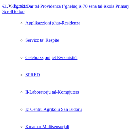
Servizzi
€1,750 għad-Dar tal-Providenza f’għeluq is-70 sena tal-iskola Primarja
Scroll to top
Applikazzjoni għar-Residenza
Servizz ta’ Respite
Ċelebrazzjonijiet Ewkaristiċi
SPRED
Il-Laboratorju tal-Kompjuters
Iċ-Ċentru Agrikolu San Isidoru
Kmamar Multisensorjali