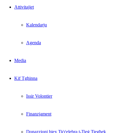
Attivitajiet
Kalendarju
Agenda
Media
Kif Tgħinna
Issir Volontier
Finanzjament
Donazzjoni biex Tiċċelebra t-Tieġ Tiegħek