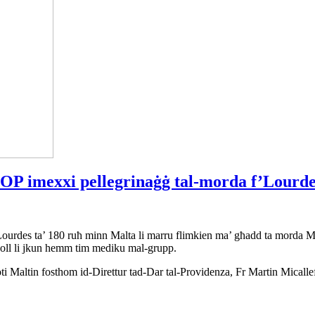
OP imexxi pellegrinaġġ tal-morda f’Lourde
des ta’ 180 ruħ minn Malta li marru flimkien ma’ għadd ta morda Malti
wkoll li jkun hemm tim mediku mal‑grupp.
Maltin fosthom id‑Direttur tad‑Dar tal‑Providenza, Fr Martin Micallef u