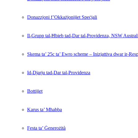
Donazzjoni f’Okkażjonijiet Speċjali
Il-Grupp tal-Ħbieb tad-Dar tal-Providenza, NSW Austral
Skema ta’ 25c ta’ Ewro scheme – Inizjattiva dwar ir-Resp
Id-Djarju tad-Dar tal-Providenza
Bottijiet
Karus ta’ Mħabba
Festa ta’ Ġenerożità