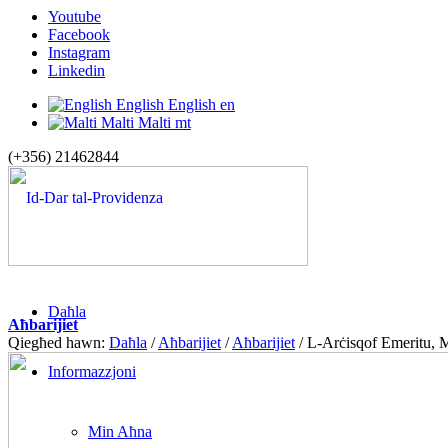
Youtube
Facebook
Instagram
Linkedin
English
English
en
Malti
Malti
mt
(+356) 21462844
Daħla
Aħbarijiet
Qiegħed hawn:
Daħla
/
Aħbarijiet
/
Aħbarijiet
/
L-Arċisqof Emeritu, M
Informazzjoni
Min Aħna