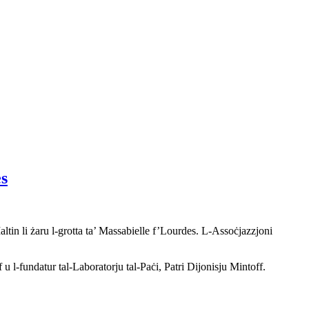
s
n li żaru l‑grotta ta’ Massabielle f’Lourdes. L‑Assoċjazzjoni
 l‑fundatur tal‑Laboratorju tal‑Paċi, Patri Dijonisju Mintoff.