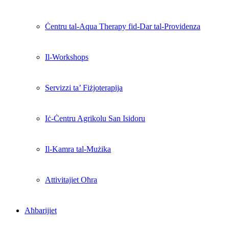
Ċentru tal-Aqua Therapy fid-Dar tal-Providenza
Il-Workshops
Servizzi ta’ Fiżjoterapija
Iċ-Ċentru Agrikolu San Isidoru
Il-Kamra tal-Mużika
Attivitajiet Oħra
Aħbarijiet