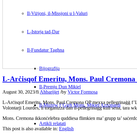
Il-Viżjoni, il-Missjoni u l-Valuri
L-Istorja tad-Dar
Il-Fundatur Tagħna
Bijografija
L-Arċisqof Emeritu, Mons. Paul Cremona 
Il-Premju Dun Mikiel
August 30, 2023
/
fi
Aħbarijiet
/
by
Victor Formosa
L‑Arċisqof Emeritu, Mons. Paul Cremona OP mexxa pellegrinaġġ f’Lour
Il-Mużew f’Ġieħ Mons. Mikiel Azzopardi
Volontarji Lourdes, li torganizza dan il‑pellegrinaġġ kull sena, tara 
Mons. Cremona ikkonċelebra quddiesa flimkien ma’ grupp ta’ saċerdoti 
Artikli relatati
This post is also available in:
English