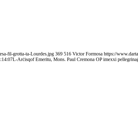
a-fil-grotta-ta-Lourdes.jpg
369
516
Victor Formosa
https://www.dart
:14:07
L-Arċisqof Emeritu, Mons. Paul Cremona OP imexxi pellegrina