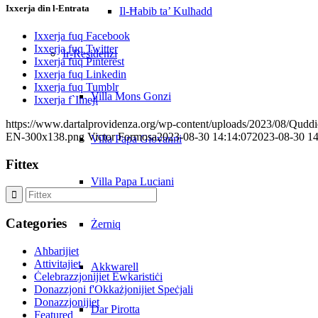
Ixxerja din l-Entrata
Il-Ħabib ta’ Kulħadd
Ixxerja fuq Facebook
Ixxerja fuq Twitter
Ir-Residenzi
Ixxerja fuq Pinterest
Ixxerja fuq Linkedin
Ixxerja fuq Tumblr
Villa Mons Gonzi
Ixxerja f`Imejl
https://www.dartalprovidenza.org/wp-content/uploads/2023/08/Quddies
EN-300x138.png
Victor Formosa
2023-08-30 14:14:07
2023-08-30 14
Villa Papa Giovanni
Fittex
Villa Papa Luciani
Categories
Żerniq
Aħbarijiet
Attivitajiet
Akkwarell
Ċelebrazzjonijiet Ewkaristiċi
Donazzjoni f'Okkażjonijiet Speċjali
Donazzjonijiet
Dar Pirotta
Featured